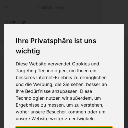
Menü
Öffentlicher Bereich
bestatter
.at
Sterbeanzeigen
Was ist zu tun
Traditionelle
Informationswebsite der österreichischen Bestatter
ch
Rat & Hilfe im Trauerfall
Bestattungsar
Alternative B
Ihre Privatsphäre ist uns
Navigation
wichtig
h
Ihre Bestatter
Leistungen de
überspringen
Diese Website verwendet Cookies und
Kosten
Targeting Technologien, um Ihnen ein
besseres Internet-Erlebnis zu ermöglichen
Vorsorge
Bundesland
und die Werbung, die Sie sehen, besser an
Ihre Bedürfnisse anzupassen. Diese
Technologien nutzen wir außerdem, um
Burgenland
Ergebnisse zu messen, um zu verstehen,
woher unsere Besucher kommen oder um
Kärnten
unsere Website weiter zu entwickeln.
Niederösterreich