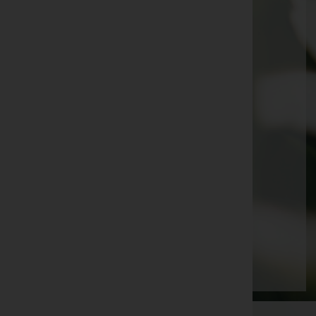
Roswitha Schott
Sidonie Huber
Leopold Kurzmann
Rainer Schatz
Georg Hipp
Evelyne Ender
Elisabeth Steinbauer
Harald Tangl
Sigrid Jammerbund
Seite 66 von 87
Anfang
Zurück
63
64
65
66
67
68
69
Vorwärts
Ende