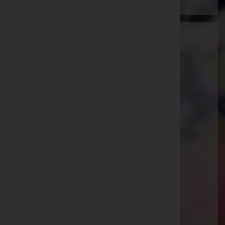
Ammann Bestattung GmbH
Feldkirch, Vorarlberg
E-Mail:
office@bestattung-ammann.at
Hohenems
Kaiser-Josef-Straße 20, 6845 Hohenems
Rankweil
Splügenweg 1, 6830 Rankweil
Götzis
St.-Ulrich-Straße 2, 6840 Götzis