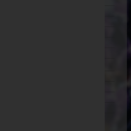
Schärding
Steyr-Land
Steyr(Stadt)
Urfahr-Umgebung
Vöcklabruck
Wels-Land
Wels(Stadt)
Salzburg
Steiermark
Tirol
Vorarlberg
Wien