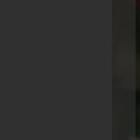
Aktuelle Todesfälle
Emma Häusle
Pascal Lau
Thomas Ströhle
Maria Heinzle
Johann Amann
Hermine Längle
Waltraud und Johann Frick
Ida Schöch
Jakob Konzett
Josef Jehle
Herbert Entner