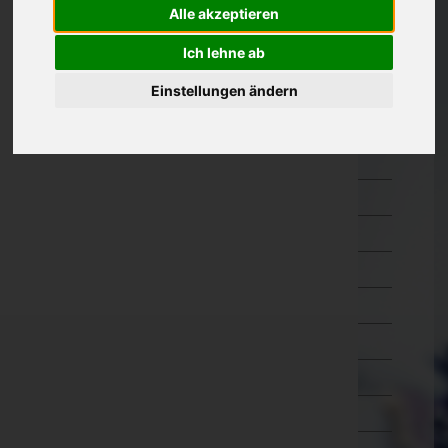
Alle akzeptieren
Oberösterreich
Braunau am Inn
Ich lehne ab
Eferding
Einstellungen ändern
Freistadt
Gmunden
Grieskirchen
Kirchdorf an der Krems
Linz-Land
Linz(Stadt)
Perg
Ried im Innkreis
Rohrbach