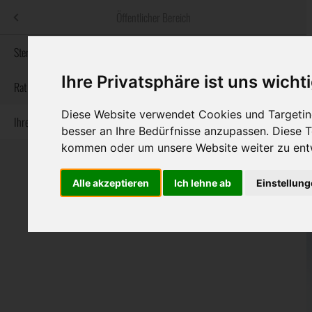
Menü
Öffentlicher Bereich
bestatter
.at
Sterbeanzeigen
Ihre Privatsphäre ist uns wicht
Informationswebsite der österreichischen Bestatter
Rat & Hilfe im Trauerfall
Diese Website verwendet Cookies und Targeting
Ihre Bestatter
Navigation
Sterbeanzeigen
Rat & Hilfe im Trauerfall
Ihre Bestatter
besser an Ihre Bedürfnisse anzupassen. Diese
überspringen
kommen oder um unsere Website weiter zu ent
Alle akzeptieren
Ich lehne ab
Einstellun
Bundesland
Burgenland