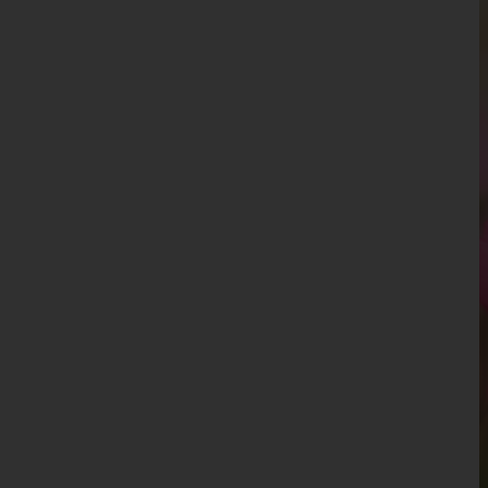
Perg
Ried im Innkreis
Rohrbach
Schärding
Steyr-Land
Steyr(Stadt)
Urfahr-Umgebung
Vöcklabruck
Wels-Land
Wels(Stadt)
Salzburg