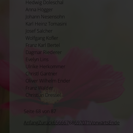
Hedwig Doleschal
Anna Högger
Johann Nesensohn
Karl Heinz Tomasini
Josef Salcher
Wolfgang Kofler
Franz Karl Bertel
Dagmar Riederer
Evelyn Lins
Ulrike Herkommer
Christl Gantner
Oliver Wilhelm Ender
Franz Walder
Christian Dressel
Seite 68 von 87
Anfang
Zurück
65
66
67
68
69
70
71
Vorwärts
Ende