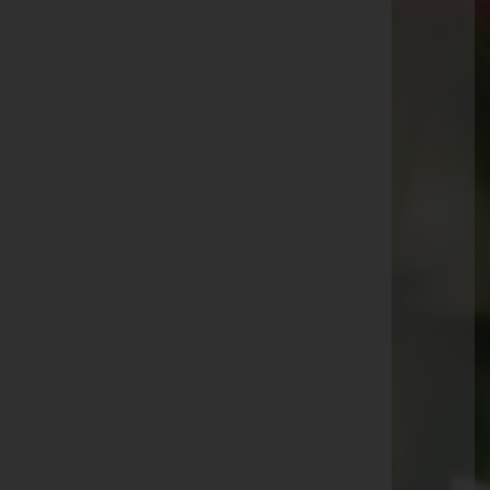
Aktuelle Todesfälle
Gebhard Halbeisen
Hannelore Nachbaur
Anton Fink
Liebgard Peter
Fritz Marte
Hildegard Braun
Rita Schieder
Anna Wendland
Gerhard Metzler
Anton Purtscher
Raimund Linder