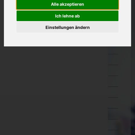
Alle akzeptieren
Oberösterreich
Braunau am Inn
Ich lehne ab
Eferding
Einstellungen ändern
Freistadt
Gmunden
Grieskirchen
Kirchdorf an der Krems
Linz-Land
Linz(Stadt)
Perg
Ried im Innkreis
Rohrbach