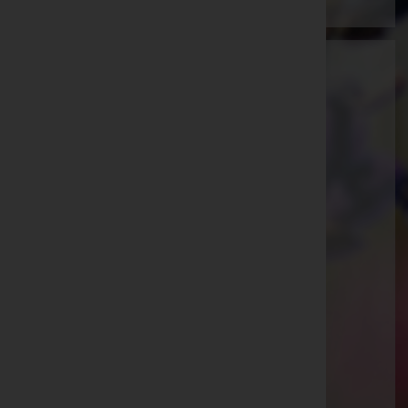
Ammann Bestattung GmbH
Feldkirch, Vorarlberg
E-Mail:
office@bestattung-ammann.at
Hohenems
Kaiser-Josef-Straße 20, 6845 Hohenems
Rankweil
Splügenweg 1, 6830 Rankweil
Götzis
St.-Ulrich-Straße 2, 6840 Götzis