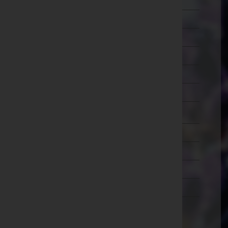
Schärding
Steyr-Land
Steyr(Stadt)
Urfahr-Umgebung
Vöcklabruck
Wels-Land
Wels(Stadt)
Salzburg
Steiermark
Tirol
Vorarlberg
Wien