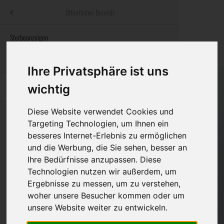
Menü
Öffentlicher Bereich
bestatter
.at
Sterbeanzeigen
Was ist zu tun
Traditionelle
Informationswebsite der österreichischen Bestatter
ch
Rat & Hilfe im Trauerfall
Bestattungsar
Alternative B
Ihre Privatsphäre ist uns
Navigation
wichtig
h
Ihre Bestatter
Leistungen de
überspringen
Diese Website verwendet Cookies und
Kosten
Targeting Technologien, um Ihnen ein
besseres Internet-Erlebnis zu ermöglichen
Vorsorge
Bundesland
und die Werbung, die Sie sehen, besser an
Ihre Bedürfnisse anzupassen. Diese
Technologien nutzen wir außerdem, um
Burgenland
Ergebnisse zu messen, um zu verstehen,
woher unsere Besucher kommen oder um
Kärnten
unsere Website weiter zu entwickeln.
Niederösterreich