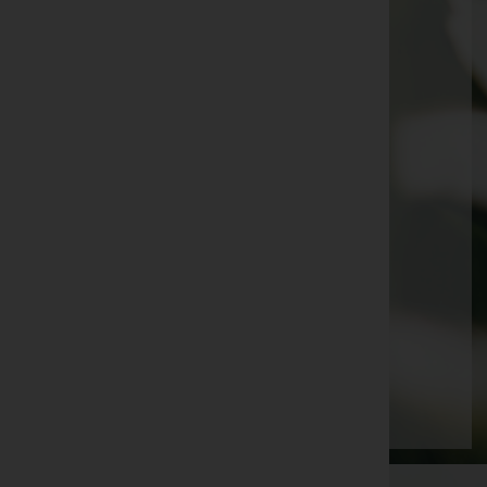
Waltraud Weigl
Dagmar Lutz
Gerlinde Rückstätter
Veronika Maria Längle
Tino Murnig
Resi Windpassinger
Frieda Freitag
Maria Frick
Julia Nesensohn
Seite 5 von 87
Anfang
Zurück
2
3
4
5
6
7
8
Vorwärts
Ende