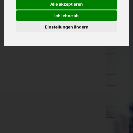
Alle akzeptieren
Oberösterreich
Braunau am Inn
Ich lehne ab
Eferding
Einstellungen ändern
Freistadt
Gmunden
Grieskirchen
Kirchdorf an der Krems
Linz-Land
Linz(Stadt)
Perg
Ried im Innkreis
Rohrbach