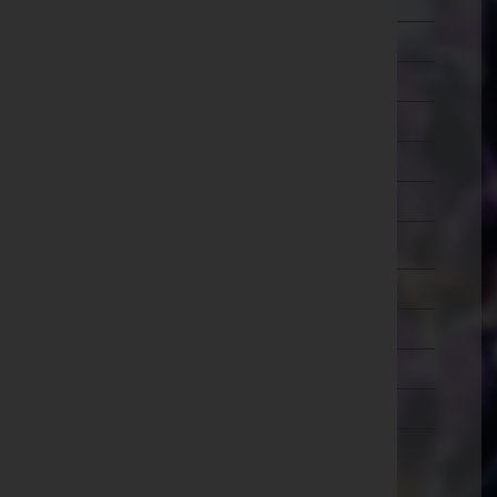
Schärding
Steyr-Land
Steyr(Stadt)
Urfahr-Umgebung
Vöcklabruck
Wels-Land
Wels(Stadt)
Salzburg
Steiermark
Tirol
Vorarlberg
Wien