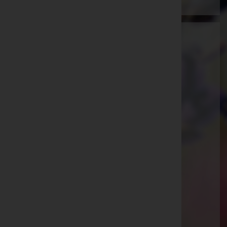
Ammann Bestattung GmbH
Feldkirch, Vorarlberg
E-Mail:
office@bestattung-ammann.at
Hohenems
Kaiser-Josef-Straße 20, 6845 Hohenems
Rankweil
Splügenweg 1, 6830 Rankweil
Götzis
St.-Ulrich-Straße 2, 6840 Götzis