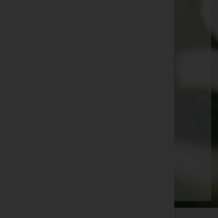
Helmut Stenzel
Ernst Bischof
Mile Plesa
Ewald Kathan
Emma Anna Brugger
Carmen Marte
Margarete Dörflinger
Arnold Breuß
Herlinde Mayer
Seite 6 von 87
Anfang
Zurück
3
4
5
6
7
8
9
Vorwärts
Ende