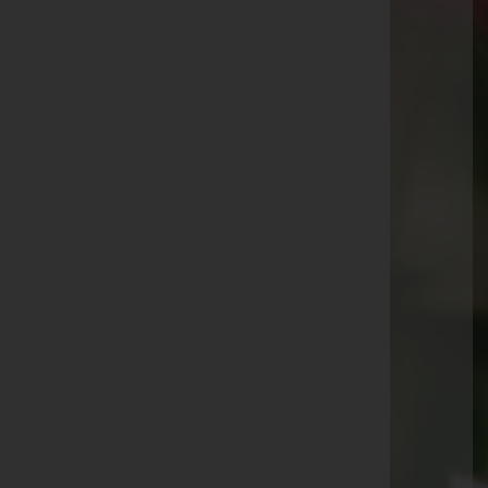
Aktuelle Todesfälle
Heidi Peter
Bertram Vögel
Norbert Muther
Elmar Gisinger
Sabrina Rünzler
Walter Schnetzer
Anita Kling
Sieglinde Watzenegger
Hildegard Rauch
Erich Griesmayr
Manfred Vogt