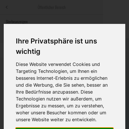
Menü
Öffentlicher Bereich
bestatter
.at
Sterbeanzeigen
Was ist zu tun
Traditionelle
Informationswebsite der österreichischen Bestatter
ch
Rat & Hilfe im Trauerfall
Bestattungsar
Alternative B
Ihre Privatsphäre ist uns
Navigation
wichtig
h
Ihre Bestatter
Leistungen de
überspringen
Diese Website verwendet Cookies und
Kosten
Targeting Technologien, um Ihnen ein
besseres Internet-Erlebnis zu ermöglichen
Vorsorge
Bundesland
und die Werbung, die Sie sehen, besser an
Ihre Bedürfnisse anzupassen. Diese
Technologien nutzen wir außerdem, um
Burgenland
Ergebnisse zu messen, um zu verstehen,
woher unsere Besucher kommen oder um
Kärnten
unsere Website weiter zu entwickeln.
Niederösterreich