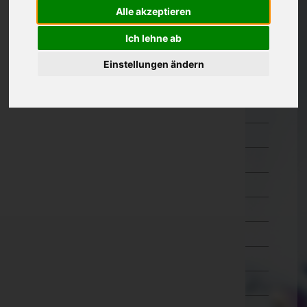
Alle akzeptieren
Oberösterreich
Braunau am Inn
Ich lehne ab
Eferding
Einstellungen ändern
Freistadt
Gmunden
Grieskirchen
Kirchdorf an der Krems
Linz-Land
Linz(Stadt)
Perg
Ried im Innkreis
Rohrbach