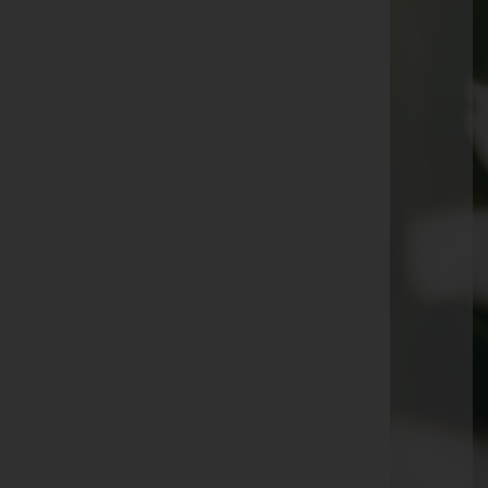
Josef Grießbacher -
Pfarrkirche St. Anna am Aigen
Margarete Weiß -
Pfarrkirche Kapfenstein
Renate Scharl -
Pfarrkirche St. Anna am Aigen
Herta Hödl -
Pfarrkirche Straden
Stefanie Hochleitner -
Friedhofskapelle Bad
Gleichenberg
Josef Puntigam -
Pfarrkirche Straden
Erika Tamisch -
Pfarrkirche Straden
Maria Graf -
Pfarrkirche St. Anna am Aigen
Maria Gaber -
Pfarrkirche Kapfenstein
Franz Friedl -
TRAUTEUM Trautmannsdorf
Karoline Marx -
Friedhofskapelle Bad Gleichenberg