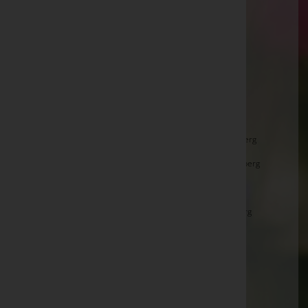
Kapfenstein
Kapfenstein 92a, 8353 Kapfenstein
Aktuelle Todesfälle
Josef Weiß -
Pfarrkirche Kapfenstein
Annemarie Mauß -
Friedhofskapelle Bad Gleichenberg
Maria Hochleitner -
Friedhofskapelle Bad Gleichenberg
Franz Schweiger -
Trauteum Trautmannsdorf
VOL Maria Senk -
Friedhofskapelle Bad Gleichenberg
Mathilde Hohensinner -
Pfarrkirche Straden
Gertraud Müller -
Pfarrkirche St. Anna am Aigen
Karl Gaber -
Pfarrkirche Kapfenstein
Alexander Sporer -
Pfarrkirche Kapfenstein