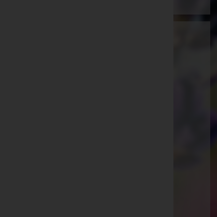
Josef Luttenberger - Tischlerei und
Bestattung Sepp Luttenberger
Südoststeiermark, Steiermark
Website:
http://www.luttenberger.co.at
E-Mail:
office@luttenberger.co.at
Mobil: 0664/ 523 79 90
Telefon: 03157 / 2291-0
Straden
Dirnbach 53, 8345 Straden
Bad Gleichenberg
Gnaserstraße 5, 8344 Bad Gleichenberg