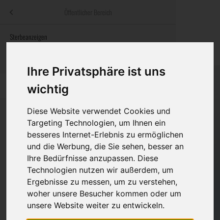
Menü
Öffentlicher Bereich
bestatter
.at
Sterbeanzeigen
Was ist zu tun
Traditionelle
Informationswebsite der österreichischen Bestatter
ch
Rat & Hilfe im Trauerfall
Bestattungsar
Alternative B
Ihre Privatsphäre ist uns
Navigation
h
Ihre Bestatter
Leistungen de
wichtig
überspringen
Kosten
Diese Website verwendet Cookies und
Targeting Technologien, um Ihnen ein
besseres Internet-Erlebnis zu ermöglichen
Vorsorge
Bundesland
und die Werbung, die Sie sehen, besser an
Ihre Bedürfnisse anzupassen. Diese
Technologien nutzen wir außerdem, um
Burgenland
Ergebnisse zu messen, um zu verstehen,
woher unsere Besucher kommen oder um
Kärnten
unsere Website weiter zu entwickeln.
Niederösterreich