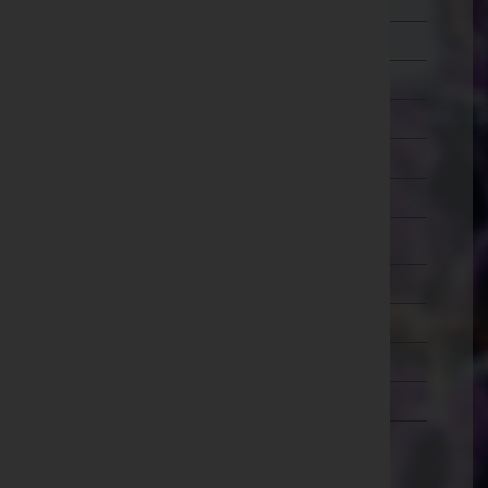
Schärding
Steyr-Land
Steyr(Stadt)
Urfahr-Umgebung
Vöcklabruck
Wels-Land
Wels(Stadt)
Salzburg
Steiermark
Tirol
Vorarlberg
Wien