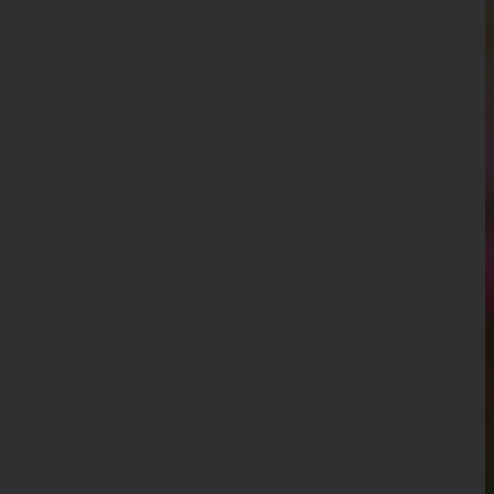
Perg
Ried im Innkreis
Rohrbach
Schärding
Steyr-Land
Steyr(Stadt)
Urfahr-Umgebung
Vöcklabruck
Wels-Land
Wels(Stadt)
Salzburg