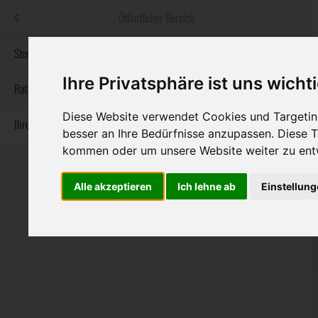
Menü
Öffentlicher Bereich
bestatter
.at
Sterbeanzeigen
Ihre Privatsphäre ist uns wicht
Informationswebsite der österreichischen Bestatter
Rat & Hilfe im Trauerfall
Diese Website verwendet Cookies und Targeting
Ihre Bestatter
Navigation
Sterbeanzeigen
Rat & Hilfe im Trauerfall
Ihre Bestatter
besser an Ihre Bedürfnisse anzupassen. Diese
überspringen
kommen oder um unsere Website weiter zu ent
Alle akzeptieren
Ich lehne ab
Einstellun
Bundesland
Burgenland