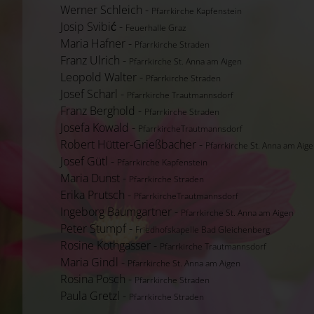
Werner Schleich -
Pfarrkirche Kapfenstein
Josip Svibić -
Feuerhalle Graz
Maria Hafner -
Pfarrkirche Straden
Franz Ulrich -
Pfarrkirche St. Anna am Aigen
Leopold Walter -
Pfarrkirche Straden
Josef Scharl -
Pfarrkirche Trautmannsdorf
Franz Berghold -
Pfarrkirche Straden
Josefa Kowald -
PfarrkircheTrautmannsdorf
Robert Hütter-Grießbacher -
Pfarrkirche St. Anna am Aig
Josef Gütl -
Pfarrkirche Kapfenstein
Maria Dunst -
Pfarrkirche Straden
Erika Prutsch -
PfarrkircheTrautmannsdorf
Ingeborg Baumgartner -
Pfarrkirche St. Anna am Aigen
Peter Stumpf -
Friedhofskapelle Bad Gleichenberg
Rosine Kothgasser -
Pfarrkirche Trautmannsdorf
Maria Gindl -
Pfarrkirche St. Anna am Aigen
Rosina Posch -
Pfarrkirche Straden
Paula Gretzl -
Pfarrkirche Straden