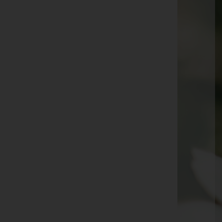
Albert Mähr
Helmut Malin
Dr. Werner Richard Nagel
Hildegard Bertschler
Josef "Pepi" Schwar
Siegbert Nachbaur
Annemarie Ebenberger
Brigitte Gruber
Hans Albert
Rudolf Walser
Brunhilde "Bruni" Ritter
Hubert Thurnwalder
Herlinde Panhofer