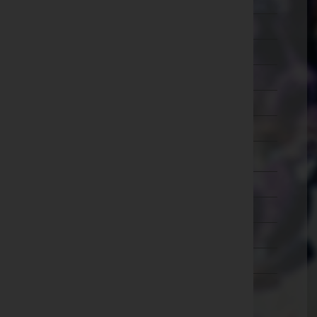
Schärding
Steyr-Land
Steyr(Stadt)
Urfahr-Umgebung
Vöcklabruck
Wels-Land
Wels(Stadt)
Salzburg
Steiermark
Tirol
Vorarlberg
Wien