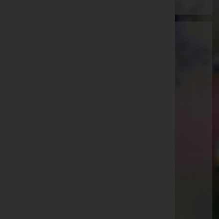
Martin Gohm
Feldkirch, Vorarlberg
E-Mail:
bestattung@gohm.at
Feldkirch
Schregenbergstraße 5, 6800 Feldkirch
Aktuelle Todesfälle
Angelika Josefine Schneider
Johanna "Hanni" Obriejetan
Richard "Ritschi" Bayer