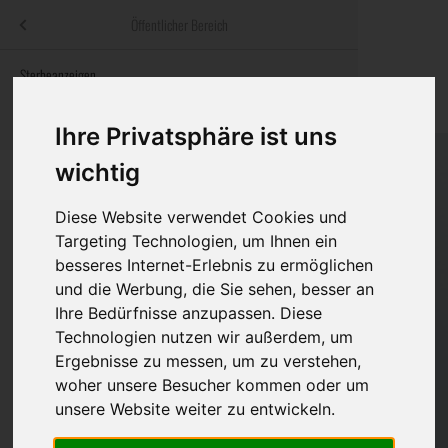
Menü
Öffentlicher Bereich
bestatter
.at
Sterbeanzeigen
Was ist zu tun
Traditionelle
Informationswebsite der österreichischen Bestatter
ch
Rat & Hilfe im Trauerfall
Bestattungsar
Alternative B
Ihre Privatsphäre ist uns
Navigation
wichtig
h
Ihre Bestatter
Leistungen de
überspringen
Diese Website verwendet Cookies und
Kosten
Targeting Technologien, um Ihnen ein
besseres Internet-Erlebnis zu ermöglichen
Vorsorge
Bundesland
und die Werbung, die Sie sehen, besser an
Ihre Bedürfnisse anzupassen. Diese
Technologien nutzen wir außerdem, um
Ergebnisse zu messen, um zu verstehen,
Burgenland
woher unsere Besucher kommen oder um
Kärnten
unsere Website weiter zu entwickeln.
Niederösterreich