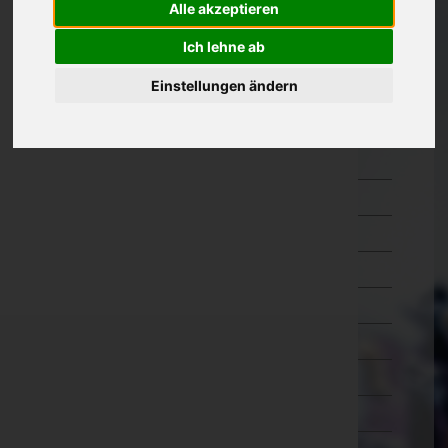
Alle akzeptieren
Oberösterreich
Ich lehne ab
Braunau am Inn
Einstellungen ändern
Eferding
Freistadt
Gmunden
Grieskirchen
Kirchdorf an der Krems
Linz-Land
Linz(Stadt)
Perg
Ried im Innkreis
Rohrbach