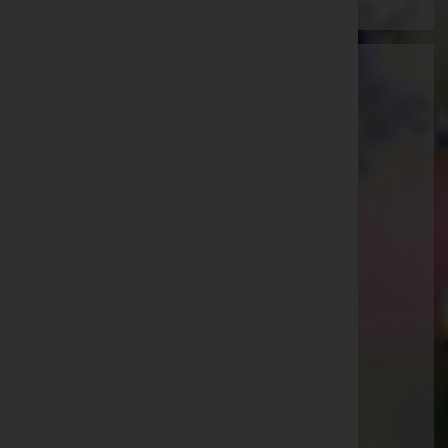
Martin Gohm
Feldkirch, Vorarlberg
E-Mail:
bestattung@gohm.at
Feldkirch
Schregenbergstraße 5, 6800 Feldkirch
Aktuelle Todesfälle
Johann Walser
Margit Pattyn
Günter Pollhammer