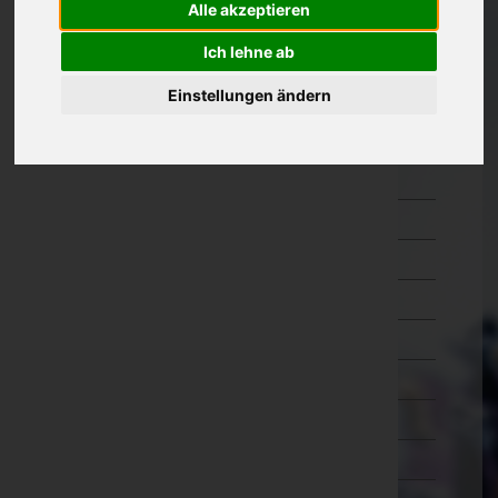
Alle akzeptieren
Oberösterreich
Ich lehne ab
Braunau am Inn
Einstellungen ändern
Eferding
Freistadt
Gmunden
Grieskirchen
Kirchdorf an der Krems
Linz-Land
Linz(Stadt)
Perg
Ried im Innkreis
Rohrbach