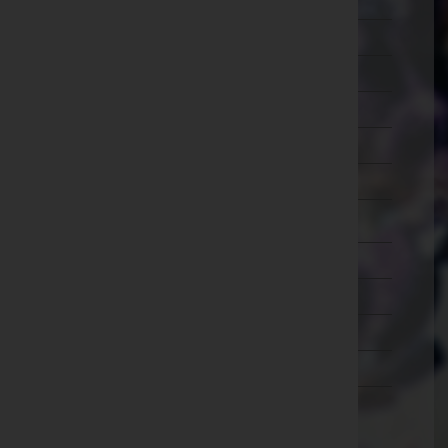
Schärding
Steyr-Land
Steyr(Stadt)
Urfahr-Umgebung
Vöcklabruck
Wels-Land
Wels(Stadt)
Salzburg
Steiermark
Tirol
Vorarlberg
Wien