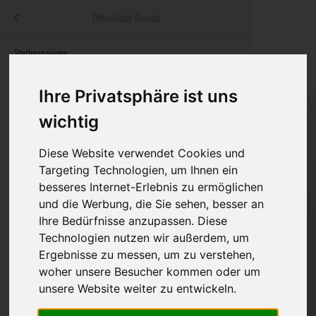
Menü
Öffentlicher Bereich
bestatter
.at
Sterbeanzeigen
Was ist zu tun
Traditionelle
Informationswebsite der österreichischen Bestatter
ch
Rat & Hilfe im Trauerfall
Bestattungsar
Alternative B
Ihre Privatsphäre ist uns
Navigation
wichtig
h
Ihre Bestatter
Leistungen de
überspringen
Diese Website verwendet Cookies und
Kosten
Targeting Technologien, um Ihnen ein
besseres Internet-Erlebnis zu ermöglichen
Vorsorge
Bundesland
und die Werbung, die Sie sehen, besser an
Ihre Bedürfnisse anzupassen. Diese
Technologien nutzen wir außerdem, um
Ergebnisse zu messen, um zu verstehen,
Burgenland
woher unsere Besucher kommen oder um
Kärnten
unsere Website weiter zu entwickeln.
Niederösterreich