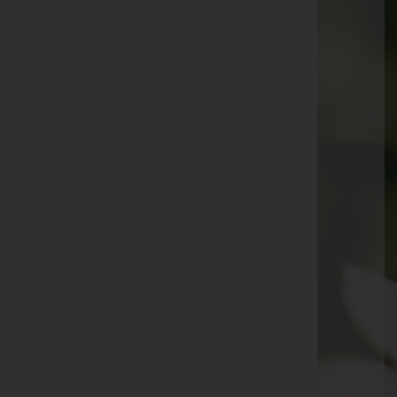
Liselotte Fink
Gerhard Grüneis
Alexandra Gaßner
Werner Schobel
Dkfm. Dr. Johann Goldner
Margit Leithner
Heidi Prenn
Ronald "Ronny" de Nijs
Erika Edelhofer
Rudolf "Rudi" Grießer
Erna Winter
Karl Enzenhofer
Hubert Beck