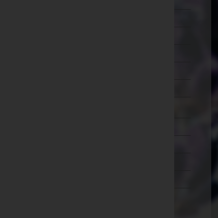
Schärding
Steyr-Land
Steyr(Stadt)
Urfahr-Umgebung
Vöcklabruck
Wels-Land
Wels(Stadt)
Salzburg
Steiermark
Tirol
Vorarlberg
Wien