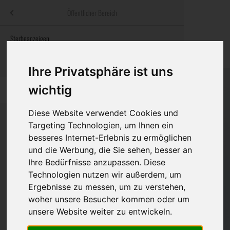
Menü
Öffentlicher Bereich
bestatter
.at
Sterbeanzeigen
Was ist zu tun
Traditionelle
Informationswebsite der österreichischen Bestatter
ch
Rat & Hilfe im Trauerfall
Bestattungsar
Alternative B
Ihre Privatsphäre ist uns
Navigation
wichtig
h
Ihre Bestatter
Leistungen de
überspringen
Diese Website verwendet Cookies und
Kosten
Targeting Technologien, um Ihnen ein
besseres Internet-Erlebnis zu ermöglichen
Vorsorge
Bundesland
und die Werbung, die Sie sehen, besser an
Ihre Bedürfnisse anzupassen. Diese
Technologien nutzen wir außerdem, um
Ergebnisse zu messen, um zu verstehen,
Burgenland
woher unsere Besucher kommen oder um
Kärnten
unsere Website weiter zu entwickeln.
Niederösterreich