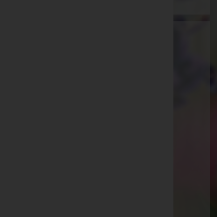
Bestattung Güttersberger GmbH -
Bestattung
Innsbruck-Land, Tirol
Website:
https://bestattung-guettersberger.at/
E-Mail:
info@bestattung-guettersberger.at
Telefon: +43 5273 20 606
Matrei/Brenner
Waldfrieden 23, 6143 Matrei/Brenner
Aktuelle Todesfälle
Hildegard Falkner -
Telfes im Stubai