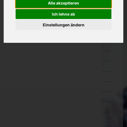
Alle akzeptieren
Oberösterreich
Ich lehne ab
Braunau am Inn
Eferding
Einstellungen ändern
Freistadt
Gmunden
Grieskirchen
Kirchdorf an der Krems
Linz-Land
Linz(Stadt)
Perg
Ried im Innkreis
Rohrbach