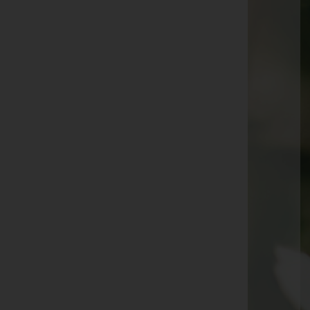
Annemarie Steirer -
Neustift im Stubaital
Karolina Peer -
Navis
Theres Eller -
Schmirn
Alois Ribis -
Neustift im Stubaital
Irene Stemberger -
Fulpmes
Paul Pfurtscheller -
Neustift im Stubaital
Roman Pfurtscheller -
Neustift im Stubaital
Adelheid Gatt -
St. Jodok
Klaus Burger
Gertraud Kirchmair -
Matrei am Brenner
Hildegard Leitgeb -
Fulpmes
Gertrud Pittl -
Fulpmes
Kurt Mair -
Fulpmes