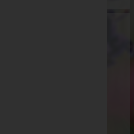
Bestattung Güttersberger GmbH -
Bestattung
Innsbruck-Land, Tirol
Website:
https://bestattung-guettersberger.at/
E-Mail:
info@bestattung-guettersberger.at
Telefon: +43 5273 20 606
Matrei/Brenner
Waldfrieden 23, 6143 Matrei/Brenner
Aktuelle Todesfälle
Josef Winderle -
Matrei am Brenner