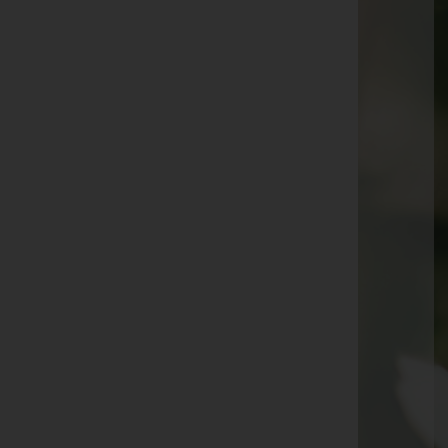
Günther Reinthaler -
Fulpmes
Markus Favilla -
Rum
Gerda Hutter -
Ellbögen
Anneliese Mair -
Fulpmes
Rosmarie Eller -
Ellbögen
Petra Gschwenter -
Steinach am Brenner
Raimund Span -
Neustift im Stubaital
Alois Güttersberger -
Neustift im Stubaital
Stephanie Mair -
Matrei am Brenner
Monika Eller -
St. Jodok
Romana Herbst -
Ellbögen
Hildegard Amrainer -
Mieders
Johann Eller -
Ellbögen