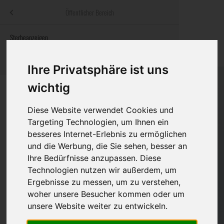
Menü
Öffentlicher Bereich
bestatter
.at
Sterbeanzeigen
Was ist zu tun
Traditionelle
Informationswebsite der österreichischen Bestatter
ch
Rat & Hilfe im Trauerfall
Bestattungsar
Alternative B
Ihre Privatsphäre ist uns
Navigation
wichtig
h
Ihre Bestatter
Leistungen de
überspringen
Diese Website verwendet Cookies und
Kosten
Targeting Technologien, um Ihnen ein
besseres Internet-Erlebnis zu ermöglichen
Vorsorge
Bundesland
und die Werbung, die Sie sehen, besser an
Ihre Bedürfnisse anzupassen. Diese
Technologien nutzen wir außerdem, um
Ergebnisse zu messen, um zu verstehen,
Burgenland
woher unsere Besucher kommen oder um
Kärnten
unsere Website weiter zu entwickeln.
Niederösterreich