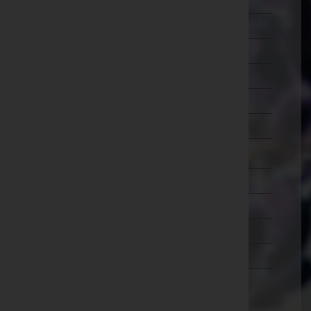
Schärding
Steyr-Land
Steyr(Stadt)
Urfahr-Umgebung
Vöcklabruck
Wels-Land
Wels(Stadt)
Salzburg
Steiermark
Tirol
Vorarlberg
Wien