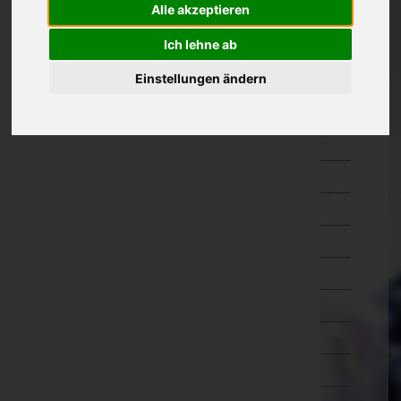
Alle akzeptieren
Oberösterreich
Ich lehne ab
Braunau am Inn
Eferding
Einstellungen ändern
Freistadt
Gmunden
Grieskirchen
Kirchdorf an der Krems
Linz-Land
Linz(Stadt)
Perg
Ried im Innkreis
Rohrbach