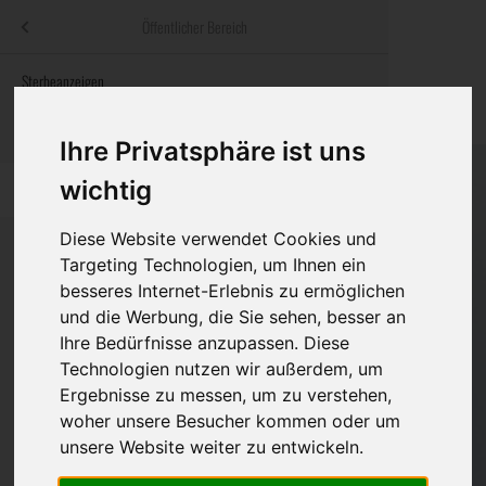
Menü
Öffentlicher Bereich
bestatter
.at
Sterbeanzeigen
Was ist zu tun
Traditionelle
Informationswebsite der österreichischen Bestatter
ch
Rat & Hilfe im Trauerfall
Bestattungsar
Alternative B
Ihre Privatsphäre ist uns
Navigation
wichtig
h
Ihre Bestatter
Leistungen de
überspringen
Diese Website verwendet Cookies und
Kosten
Targeting Technologien, um Ihnen ein
besseres Internet-Erlebnis zu ermöglichen
Vorsorge
Bundesland
und die Werbung, die Sie sehen, besser an
Ihre Bedürfnisse anzupassen. Diese
Technologien nutzen wir außerdem, um
Ergebnisse zu messen, um zu verstehen,
Burgenland
woher unsere Besucher kommen oder um
Kärnten
unsere Website weiter zu entwickeln.
Niederösterreich