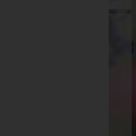
Bestattung Güttersberger GmbH -
Bestattung
Innsbruck-Land, Tirol
Website:
https://bestattung-guettersberger.at/
E-Mail:
info@bestattung-guettersberger.at
Telefon: +43 5273 20 606
Matrei/Brenner
Waldfrieden 23, 6143 Matrei/Brenner
Aktuelle Todesfälle
Ingrid Hörtnagl -
Matrei am Brenner