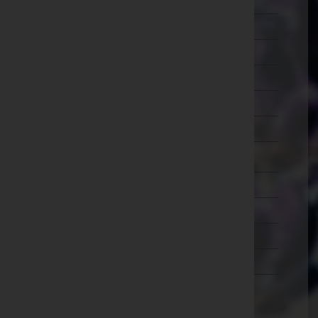
Schärding
Steyr-Land
Steyr(Stadt)
Urfahr-Umgebung
Vöcklabruck
Wels-Land
Wels(Stadt)
Salzburg
Steiermark
Tirol
Vorarlberg
Wien