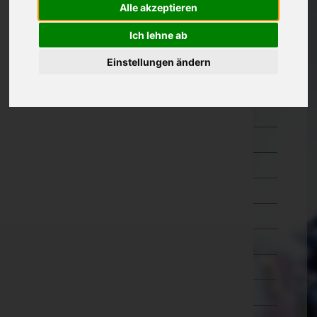
Alle akzeptieren
Oberösterreich
Ich lehne ab
Braunau am Inn
Eferding
Einstellungen ändern
Freistadt
Gmunden
Grieskirchen
Kirchdorf an der Krems
Linz-Land
Linz(Stadt)
Perg
Ried im Innkreis
Rohrbach