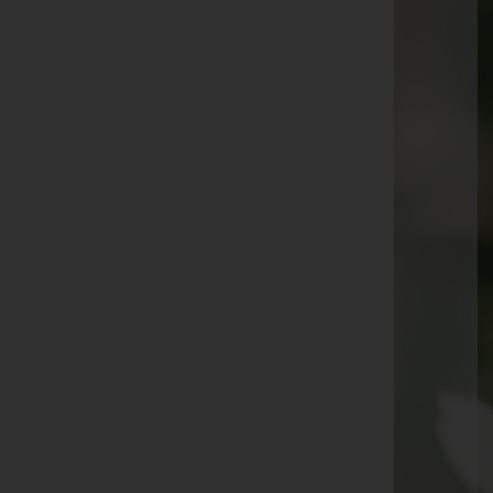
Stefan Rippl -
Steinach am Brenner
Karl Pfeifer -
Fulpmes
Anna Mair -
Neustift im Stubaital
Maria Fuchs -
Matrei am Brenner
Konstanze Steuxner -
Neustift im Stubaital
Albert Barth -
Innsbruck Westfriedhof
Anton Rodan
Elisabeth Bair -
Matrei am Brenner
Roswitha Lacher -
Obernberg am Brenner
Maria Viertler -
Mieders
Georg Salchner -
Gschnitz
Franz Kreidl -
Steinach am Brenner
Stefania Riedl